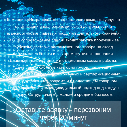
Компания «Интранслайн» предоставляет комплекс услуг по
организации внешнеэкономической деятельности и
транспортировке пищевых продуктов длительного хранения.
В ВЭД сопровождение сделки входит закупка продукции за
рубежом, доставка растаможенного товара на склад
получателя в России и все промежуточные операции.
Благодаря нашему опыту и отлаженным схемам работы,
даже самые сложные категории грузов, требующие
соблюдения санитарных, таможенных и сертификационных
норм, доставляются вовремя и в надлежащем товарном
виде. Разрабатываем индивидуальный подход под каждую
задачу. Сотрудничаем с малым и средним бизнесом.
Оставьте заявку - перезвоним
через 20 минут