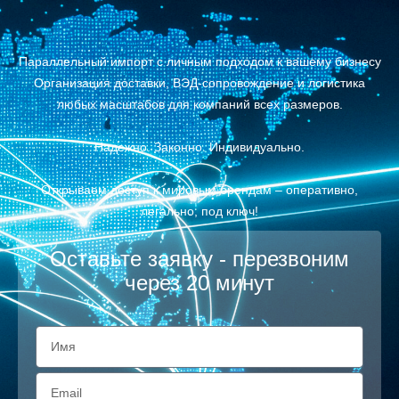
Параллельный импорт с личным подходом к вашему бизнесу
Организация доставки, ВЭД-сопровождение и логистика
любых масштабов для компаний всех размеров.
Надежно. Законно. Индивидуально.
Открываем доступ к мировым брендам – оперативно,
легально, под ключ!
Оставьте заявку - перезвоним
через 20 минут