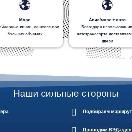
Море
Авиа/море + авто
ейнерные линии, дешевле при
Благодаря использовани
больших объемах
автотранспорта доставляем
двери
Наши сильные стороны
жера
Подбираем маршрут
Проводим ВЭД-сделк