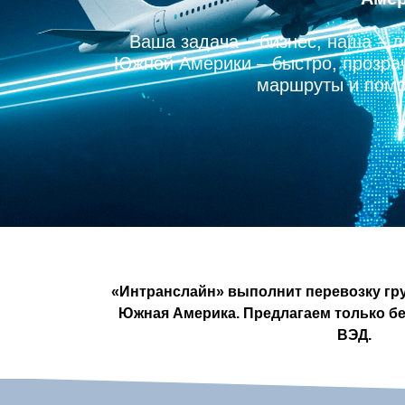
Ваша задача – бизнес, наша – л
Южной Америки – быстро, прозра
маршруты и помо
«Интранслайн» выполнит перевозку гру
Южная Америка. Предлагаем только бе
ВЭД.