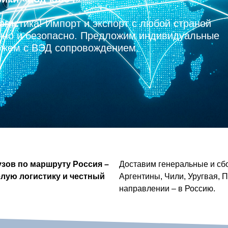
огистика! Импорт и экспорт с любой страной
чно и безопасно. Предложим индивидуальные
жем с ВЭД сопровождением.
зов по маршруту Россия –
Доставим генеральные и сбо
лую логистику и честный
Аргентины, Чили, Уругвая, П
направлении – в Россию.