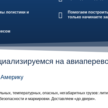
ы логистики и
Помогаем построить
только начинаете з
несом
циализируемся на авиаперево
 Америку
ьных, температурных, опасных, негабаритных грузов: лити
езопасности и маркировки. Доставляем «до двери».