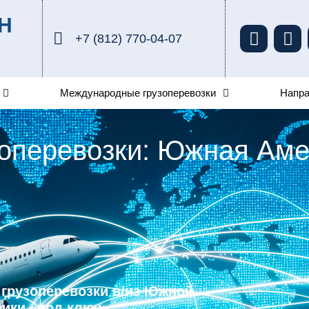
Н
+7 (812) 770-04-07
Международные грузоперевозки
Напр
оперевозки: Южная Ам
грузоперевозки в/из Южной
ики «под ключ»